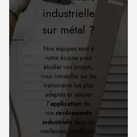
industrielle
sur métal ?
Nos équipes sont à
votre écoute pour
étudier vos projets,
vous conseiller sur les
traitements les plus
adaptés et assurer
l’
application
de
vos
revêtements
industriels
dans les
meilleures conditions.