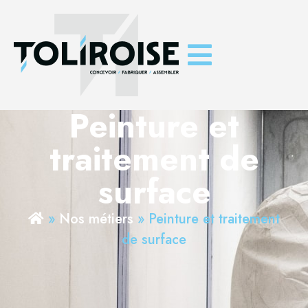
Peinture et
traitement de
surface
»
Nos métiers
»
Peinture et traitement
de surface